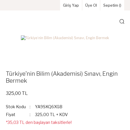
Giriş Yap
Üye Ol
Sepetim (
)
Türkiye’nin Bilim (Akademisi) Sınavı, Engin
Bermek
325,00 TL
Stok Kodu
YA9SKQ6XGB
Fiyat
325,00 TL + KDV
*35,03 TL den başlayan taksitlerle!